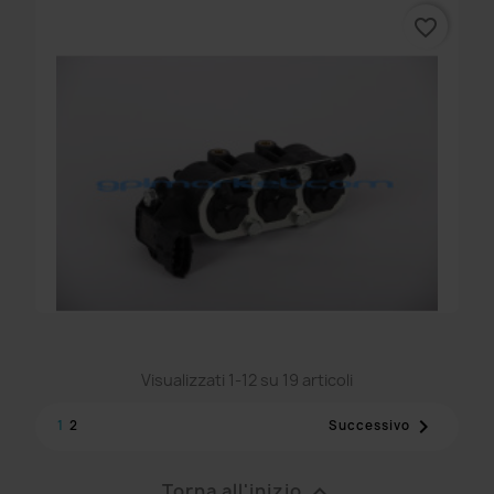
favorite_border
RAIL LANDI 4 CIL. BOSCH...
339,89 €
Visualizzati 1-12 su 19 articoli
RAIL LANDI 3 CIL. BOSCH...

1
2
Successivo
298,90 €
Torna all'inizio
