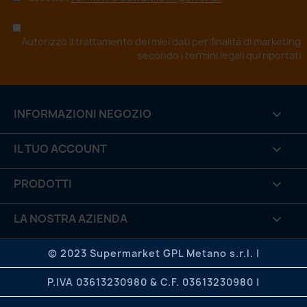
Autorizzo il trattamento dei miei dati per finalità di marketing
secondo i
termini legali qui riportati
INFORMAZIONI NEGOZIO
keyboard_arrow_down
IL TUO ACCOUNT

PRODOTTI

LA NOSTRA AZIENDA

.

© 2023 Supermarket GPL Metano s.r.l. |
P.IVA 03613230980 & C.F. 03613230980 |