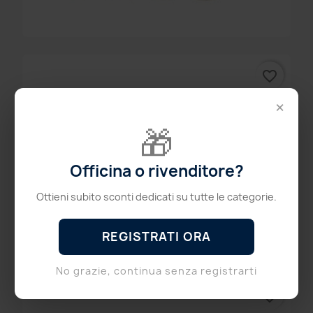
favorite_border
RAIL 4 CIL. LANDI GIRS12...
×
249,98 €
🎁
Officina o rivenditore?
Ottieni subito sconti dedicati su tutte le categorie.
REGISTRATI ORA
No grazie, continua senza registrarti
favorite_border