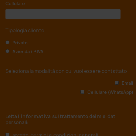
Cellulare
*
Tipologia cliente
Privato
Azienda / P.IVA
Seleziona la modalità con cui vuoi essere contattato
Email
Cellulare (WhatsApp)
Letta
l'informativa
sul trattamento dei miei dati
personali:
accetto i
termini e condizioni generali