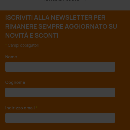
ISCRIVITI ALLA NEWSLETTER PER
RIMANERE SEMPRE AGGIORNATO SU
NOVITÀ E SCONTI
*
Campi obbligatori
Nome
*
Cognome
*
Indirizzo email
*