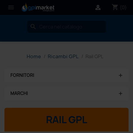
shopping_cart


(0)
search
Home
Ricambi GPL
Rail GPL
+
FORNITORI
Nessun fornitore
+
MARCHI
aeb
RAIL GPL
ams
brc