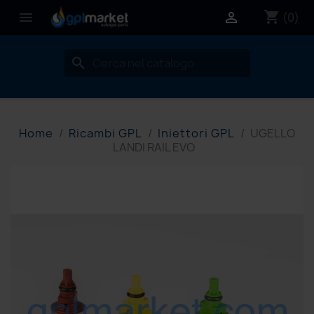
shopping_cart


(0)
search
Home
Ricambi GPL
Iniettori GPL
UGELLO
LANDI RAIL EVO