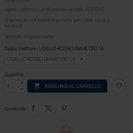
Tasse incluse
Ugello calibrato Landi per rail modello AEB/EVO
Disponibile in 6 taglie di portata gas (vedi menù a
tendina)
Venduto singolarmente
Taglia iniettore: UGELLO ROSSO DIAMETRO 1.6
Quantità

favorite_border
AGGIUNGI AL CARRELLO
Condividi