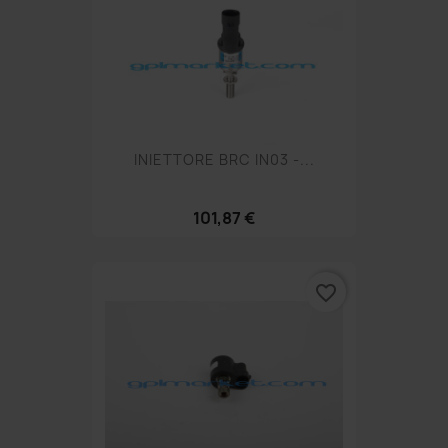
INIETTORE BRC IN03 -...
101,87 €
favorite_border