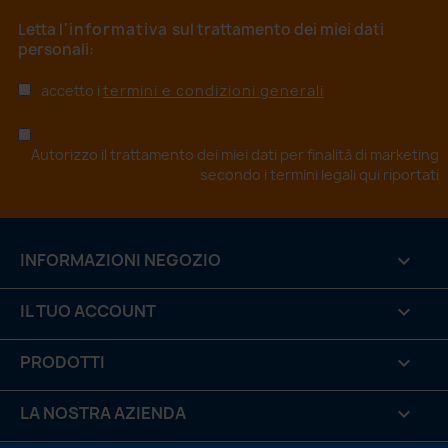
Letta
l'informativa
sul trattamento dei miei dati
personali:
accetto i
termini e condizioni generali
Autorizzo il trattamento dei miei dati per finalità di marketing
secondo i
termini legali qui riportati
INFORMAZIONI NEGOZIO
keyboard_arrow_down
IL TUO ACCOUNT

PRODOTTI

LA NOSTRA AZIENDA
