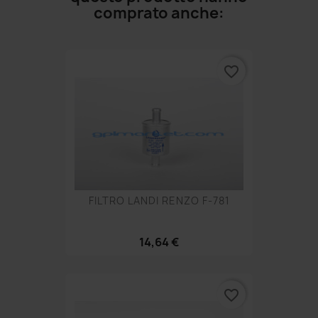
comprato anche:
favorite_border
FILTRO LANDI RENZO F-781
14,64 €
favorite_border