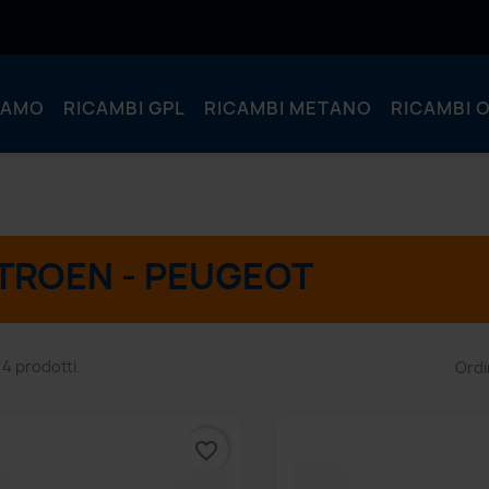
IAMO
RICAMBI GPL
RICAMBI METANO
RICAMBI O
TROEN - PEUGEOT
 4 prodotti.
Ordi
favorite_border