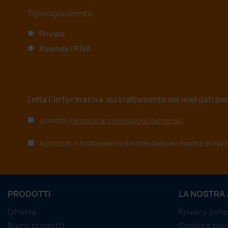
Tipologia cliente
Privato
Azienda / P.IVA
Letta
l'informativa
sul trattamento dei miei dati per
accetto i
termini e condizioni generali
Autorizzo il trattamento dei miei dati per finalità di ma
PRODOTTI
LA NOSTRA
Offerte
Privacy poli
Nuovi prodotti
Cookies poli