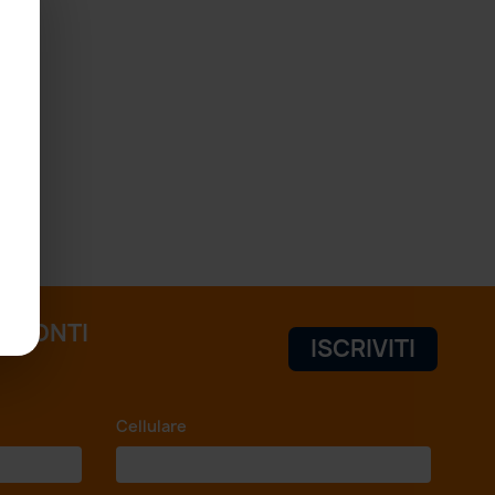
 SCONTI
Cellulare
*