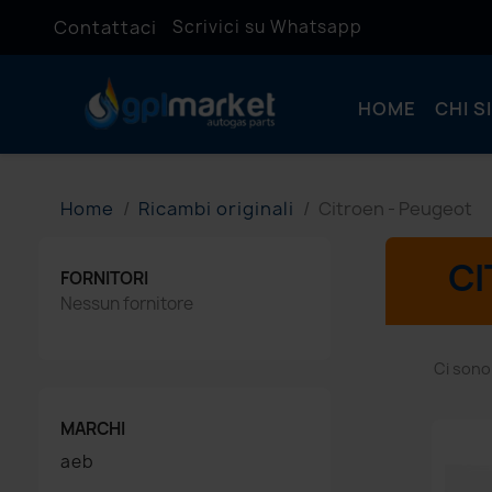
Contattaci
Scrivici su Whatsapp
HOME
CHI S
Home
Ricambi originali
Citroen - Peugeot
CI
FORNITORI
Nessun fornitore
Ci sono
MARCHI
aeb