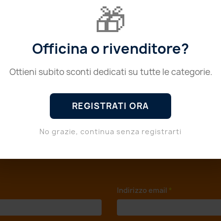
🎁
Officina o rivenditore?
Anteprima

L LANDI RENZO 3 CIL. S...
341,60 €
Ottieni subito sconti dedicati su tutte le categorie.
REGISTRATI ORA
ati 1-4 su 4 articoli
No grazie, continua senza registrarti
MANERE SEMPRE AGGIORNATO SU NOVITÀ E
*
Indirizzo email
*