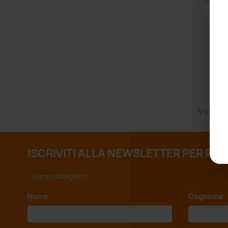
RAI
Visualizz
ISCRIVITI ALLA NEWSLETTER PER RI
*
Campi obbligatori
Nome
*
Cognome