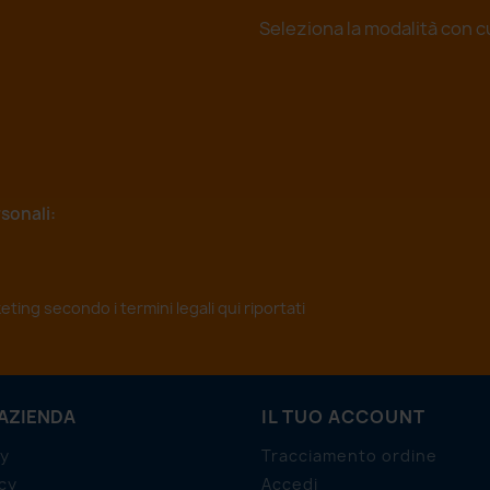
Seleziona la modalità con c
sonali:
rketing secondo i
termini legali qui riportati
 AZIENDA
IL TUO ACCOUNT
cy
Tracciamento ordine
cy
Accedi