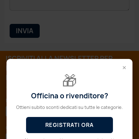
ISCRIVITI ALLA NEWSLETTER PER
×
RIMANERE SEMPRE AGGIORNATO SU
🎁
NOVITÀ E SCONTI
*
Campi obbligatori
Officina o rivenditore?
Nome
*
Ottieni subito sconti dedicati su tutte le categorie.
REGISTRATI ORA
Cognome
*