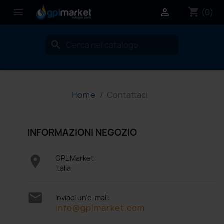
shopping_cart


(0)
search
Home
Contattaci
INFORMAZIONI NEGOZIO

GPL Market
Italia

Inviaci un'e-mail:
info@gplmarket.com