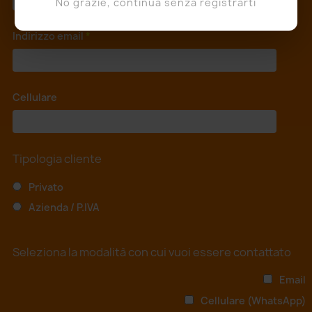
No grazie, continua senza registrarti
Indirizzo email
*
Cellulare
*
Tipologia cliente
Privato
Azienda / P.IVA
Seleziona la modalità con cui vuoi essere contattato
Email
Cellulare (WhatsApp)